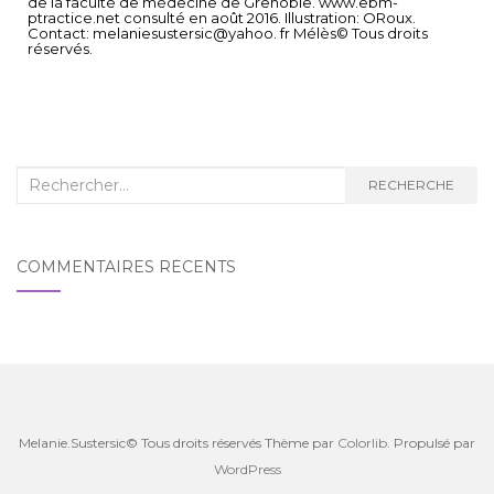
de la faculté de médecine de Grenoble. www.ebm-
ptractice.net consulté en août 2016. Illustration: ORoux.
Contact: melaniesustersic@yahoo. fr Mélès© Tous droits
réservés.
RECHERCHE
COMMENTAIRES RÉCENTS
Melanie.Sustersic© Tous droits réservés Thème par
Colorlib
. Propulsé par
WordPress