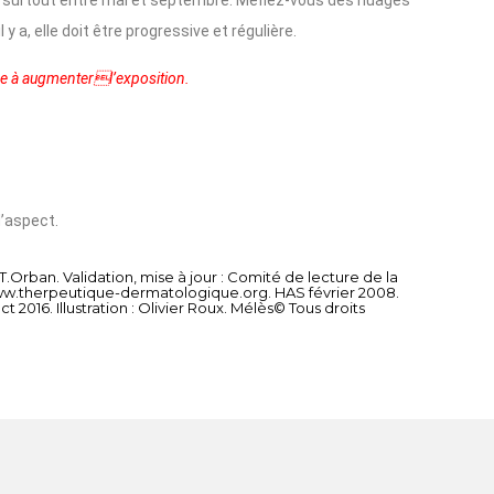
, surtout entre mai et septembre. Méfiez-vous des nuages
y a, elle doit être progressive et régulière.
ire à augmenterl’exposition.
d’aspect.
T.Orban.
Validation, mise à jour :
Comité de lecture de la
w.therpeutique-dermatologique.org. HAS février 2008.
ct 2016.
Illustration :
Olivier Roux. Mélès
© Tous droits