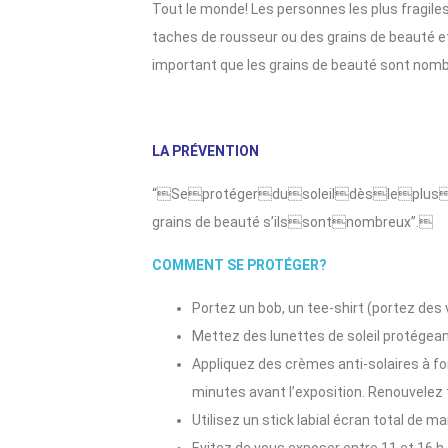
Tout le monde! Les personnes les plus fragiles 
taches de rousseur ou des grains de beauté et
important que les grains de beauté sont nomb
LA PRÉVENTION
“Seprotégerdusoleildèsleplusjeun
grains de beauté s’ilssontnombreux”.
COMMENT SE PROTÉGER?
Portez un bob, un tee-shirt (portez des v
Mettez des lunettes de soleil protégeant
Appliquez des crèmes anti-solaires à for
minutes avant l’exposition. Renouvelez
Utilisez un stick labial écran total de man