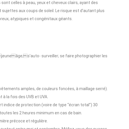
sont celles à peau, yeux et cheveux clairs, ayant des
 sujettes aux coups de soleil. Le risque est d’autant plus
reux, atypiques et congénitaux géants.
eâge;s’auto- surveiller; se faire photographier les
êtements amples, de couleurs foncées, à maillage serré).
 à la fois des UVB et UVA.
t indice de protection (voire de type “écran total”) 30
 toutes les 2 heures minimum en cas de bain.
ière précoce et régulière.