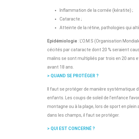
Inflammation de la cornée (kératite) ;
Cataracte ;
Atteinte de la rétine, pathologies qui alte
Epidémiologie
: L’O.M.S (Organisation Mondiale
cécités par cataracte dont 20 % seraient ca
malins se sont multipliés par trois en 20 ans
avant 18 ans.
> QUAND SE PROTÉGER ?
Il faut se protéger de manière systématique dè
enfants. Les coups de soleil de l’enfance favoris
montagne ou à la plage, lors de sport en plein 
dans les champs, il faut se protéger.
> QUI EST CONCERNÉ ?