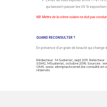
Evitez de vous exposer entre 11 et 16 h
qui laissent passer les UV. Si exposition il 
NB: Mettre de la crème solaire ne doit pas condu
QUAND RECONSULTER ?
En présence d’un grain de beauté qui change 
Rédacteur :
M.Sustersic, sept 2011.
Relecteur :
SSMG, MSustersic, octobre 2016.
Sources :
ww
OMS. www. ebmpracticenet.be consulté en o
réservés.