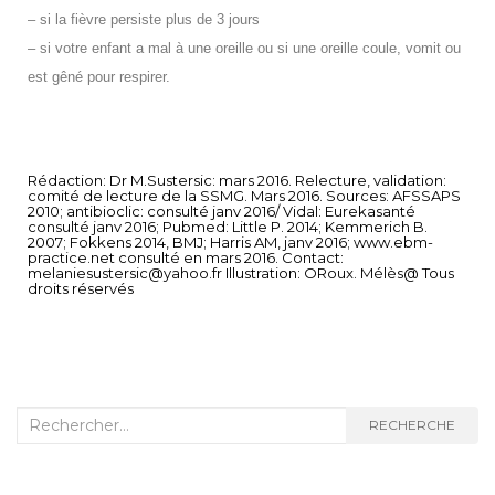
– si la fièvre persiste plus de 3 jours
– si votre enfant
a mal à une oreille ou si une oreille coule,
vomit ou
est gêné pour respirer.
Rédaction: Dr M.Sustersic: mars 2016. Relecture, validation:
comité de lecture de la SSMG. Mars 2016. Sources: AFSSAPS
2010; antibioclic: consulté janv 2016/ Vidal: Eurekasanté
consulté janv 2016; Pubmed: Little P. 2014; Kemmerich B.
2007; Fokkens 2014, BMJ; Harris AM, janv 2016; www.ebm-
practice.net consulté en mars 2016. Contact:
melaniesustersic@yahoo.fr Illustration: ORoux. Mélès@ Tous
droits réservés
RECHERCHE