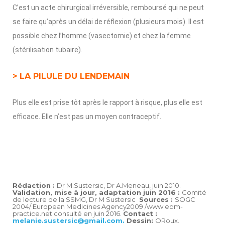
C’est un acte chirurgical irréversible, remboursé qui ne peut
se faire qu’après un délai de réflexion (plusieurs mois). Il est
possible chez l’homme (vasectomie) et chez la femme
(stérilisation tubaire).
> LA PILULE DU LENDEMAIN
Plus elle est prise tôt après le rapport à risque, plus elle est
efficace. Elle n’est pas un moyen contraceptif.
Rédaction :
Dr M.Sustersic, Dr A.Meneau, juin 2010.
Validation, mise à jour, adaptation juin 2016 :
Comité
de lecture de la SSMG, Dr M Sustersic
Sources :
SOGC
2004/ European Medicines Agency2009 /www.ebm-
practice.net consulté en juin 2016.
Contact :
melanie.sustersic@gmail.com.
Dessin:
ORoux.