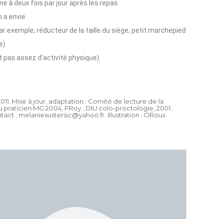
 à deux fois par jour après les repas
en a envie
r exemple, réducteur de la taille du siège, petit marchepied
e)
it pas assez d’activité physique).
11. Mise à jour, adaptation : Comité de lecture de la
 praticien MG 2004, PRoy , DIU colo-proctologie, 2001.
ct : melaniesustersic@yahoo.fr. Illustration : ORoux.