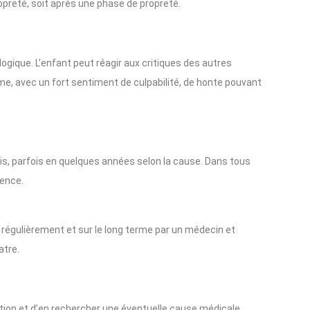
preté, soit après une phase de propreté.
gique. L’enfant peut réagir aux critiques des autres
̂me, avec un fort sentiment de culpabilité, de honte pouvant
mois, parfois en quelques années selon la cause. Dans tous
cence.
s régulièrement et sur le long terme par un médecin et
atre.
ation et d’en rechercher une éventuelle cause médicale.