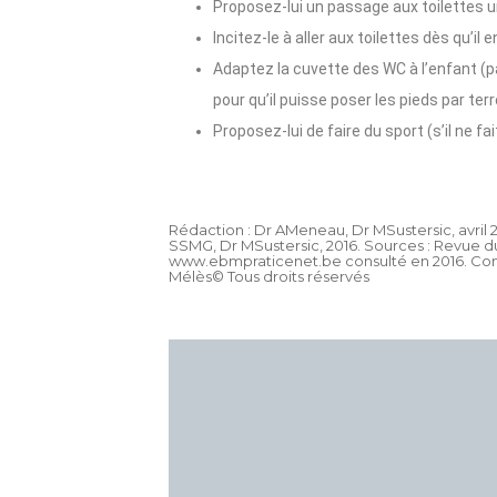
Proposez-lui un passage aux toilettes une
Incitez-le à aller aux toilettes dès qu’il 
Adaptez la cuvette des WC à l’enfant (pa
pour qu’il puisse poser les pieds par terr
Proposez-lui de faire du sport (s’il ne fa
Rédaction : Dr AMeneau, Dr MSustersic, avril 20
SSMG, Dr MSustersic, 2016. Sources : Revue du
www.ebmpraticenet.be consulté en 2016. Conta
Mélès© Tous droits réservés