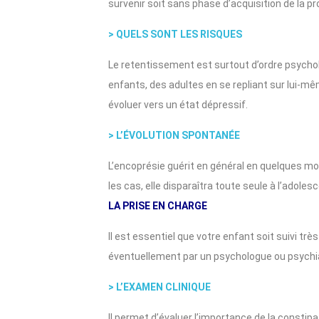
survenir soit sans phase d’acquisition de la pro
> QUELS SONT LES RISQUES
Le retentissement est surtout d’ordre psycholo
enfants, des adultes en se repliant sur lui-me
évoluer vers un état dépressif.
> L’ÉVOLUTION SPONTANÉE
L’encoprésie guérit en général en quelques 
les cas, elle disparaîtra toute seule à l’adoles
LA PRISE EN CHARGE
Il est essentiel que votre enfant soit suivi trè
éventuellement par un psychologue ou psychi
> L’EXAMEN CLINIQUE
Il permet d’évaluer l’importance de la constip