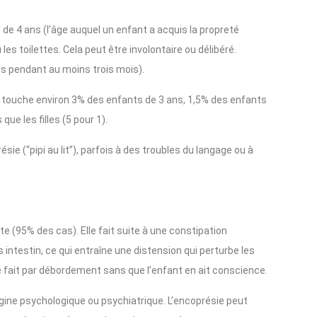
de 4 ans (l’âge auquel un enfant a acquis la propreté
les toilettes. Cela peut être involontaire ou délibéré.
ois pendant au moins trois mois).
le touche environ 3% des enfants de 3 ans, 1,5% des enfants
ue les filles (5 pour 1).
́sie (“pipi au lit”), parfois à des troubles du langage ou à
nte (95% des cas). Elle fait suite à une constipation
 intestin, ce qui entraîne une distension qui perturbe les
e fait par débordement sans que l’enfant en ait conscience.
rigine psychologique ou psychiatrique. L’encoprésie peut