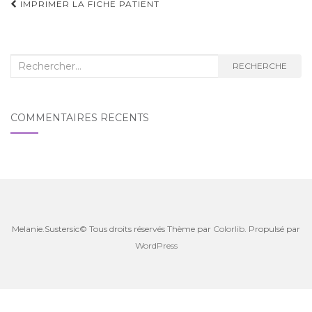
Navigation
IMPRIMER LA FICHE PATIENT
d'article
Recherche
RECHERCHE
:
COMMENTAIRES RÉCENTS
Melanie.Sustersic© Tous droits réservés Thème par
Colorlib
. Propulsé par
WordPress