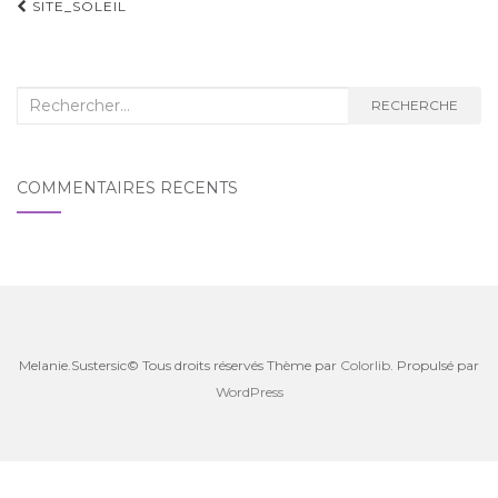
Navigation
SITE_SOLEIL
d'article
Recherche
RECHERCHE
:
COMMENTAIRES RÉCENTS
Melanie.Sustersic© Tous droits réservés Thème par
Colorlib
. Propulsé par
WordPress