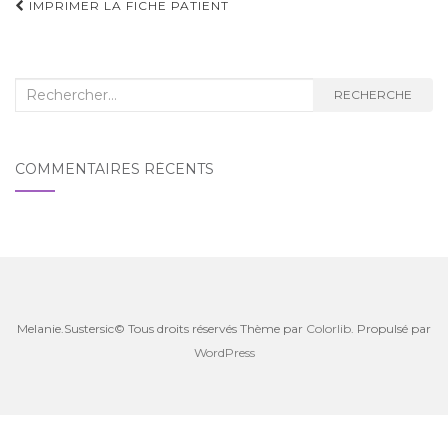
Navigation
IMPRIMER LA FICHE PATIENT
d'article
Recherche
RECHERCHE
:
COMMENTAIRES RÉCENTS
Melanie.Sustersic© Tous droits réservés Thème par
Colorlib
. Propulsé par
WordPress