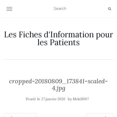
OUVRIR/FERMER LA NAVIGATION
Les Fiches d'Information pour
les Patients
cropped-20180809_173841-scaled-
4.jpg
Posté le
by
27 janvier 2020
MeleS007