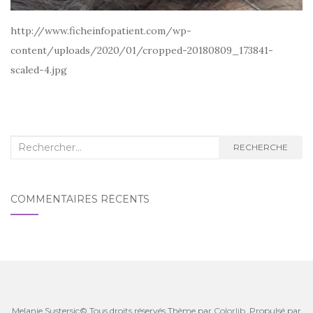
http://www.ficheinfopatient.com/wp-
content/uploads/2020/01/cropped-20180809_173841-
scaled-4.jpg
Recherche
RECHERCHE
:
COMMENTAIRES RÉCENTS
Melanie.Sustersic© Tous droits réservés Thème par
Colorlib
. Propulsé par