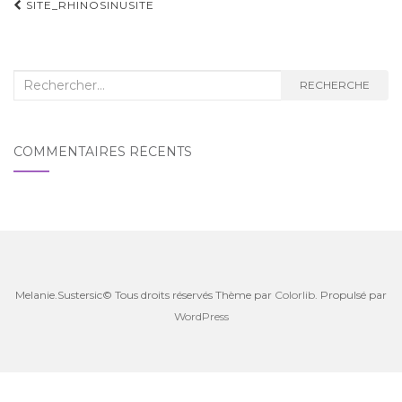
Navigation
SITE_RHINOSINUSITE
d'article
Recherche
RECHERCHE
:
COMMENTAIRES RÉCENTS
Melanie.Sustersic© Tous droits réservés Thème par
Colorlib
. Propulsé par
WordPress