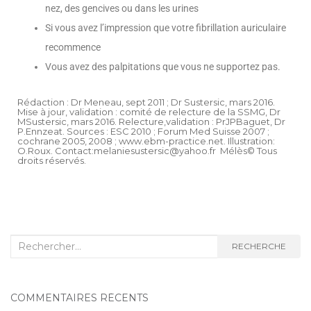
nez, des gencives ou dans les urines
Si vous avez l’impression que votre fibrillation auriculaire
recommence
Vous avez des palpitations que vous ne supportez pas.
Rédaction : Dr Meneau, sept 2011 ; Dr Sustersic, mars 2016.
Mise à jour, validation : comité de relecture de la SSMG, Dr
MSustersic, mars 2016. Relecture,validation : PrJPBaguet, Dr
P.Ennzeat. Sources : ESC 2010 ; Forum Med Suisse 2007 ;
cochrane 2005, 2008 ; www.ebm-practice.net. Illustration:
O.Roux. Contact:melaniesustersic@yahoo.fr Mélès© Tous
droits réservés.
RECHERCHE
COMMENTAIRES RÉCENTS