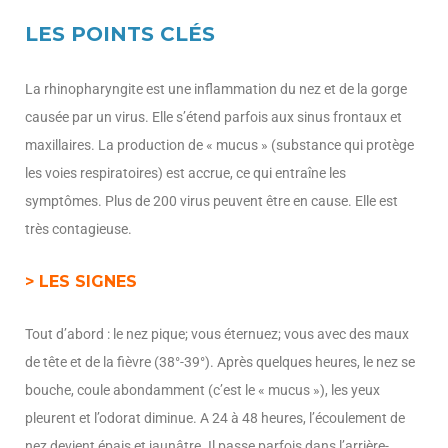
LES POINTS CLÉS
La rhinopharyngite est une inflammation du nez et de la gorge
causée par un virus. Elle s’étend parfois aux sinus frontaux et
maxillaires. La production de « mucus » (substance qui protège
les voies respiratoires) est accrue, ce qui entraîne les
symptômes. Plus de 200 virus peuvent être en cause. Elle est
très contagieuse.
> LES SIGNES
Tout d’abord : le nez pique; vous éternuez; vous avec des maux
de tête et de la fièvre (38°-39°). Après quelques heures, le nez se
bouche, coule abondamment (c’est le « mucus »), les yeux
pleurent et l’odorat diminue. A 24 à 48 heures, l’écoulement de
nez devient épais et jaunâtre. Il passe parfois dans l’arrière-