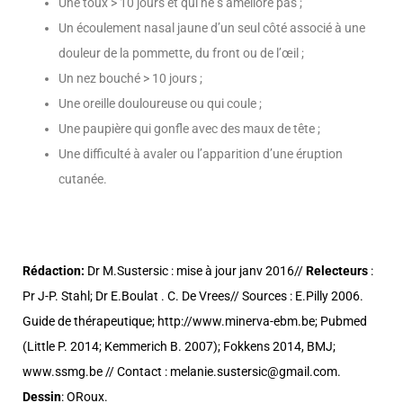
Une toux > 10 jours et qui ne s’améliore pas ;
Un écoulement nasal jaune d’un seul côté associé à une
douleur de la pommette, du front ou de l’œil ;
Un nez bouché > 10 jours ;
Une oreille douloureuse ou qui coule ;
Une paupière qui gonfle avec des maux de tête ;
Une difficulté à avaler ou l’apparition d’une éruption
cutanée.
Rédaction:
Dr M.Sustersic : mise à jour janv 2016//
Relecteurs
:
Pr J-P. Stahl; Dr E.Boulat . C. De Vrees// Sources : E.Pilly 2006.
Guide de thérapeutique; http://www.minerva-ebm.be; Pubmed
(Little P. 2014; Kemmerich B. 2007); Fokkens 2014, BMJ;
www.ssmg.be // Contact : melanie.sustersic@gmail.com.
Dessin
: ORoux.