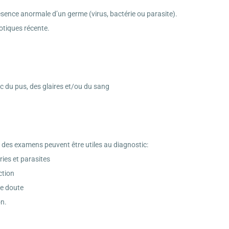
résence anormale d’un germe (virus, bactérie ou parasite).
iotiques récente.
 du pus, des glaires et/ou du sang
s, des examens peuvent être utiles au diagnostic:
ries et parasites
ction
de doute
on.