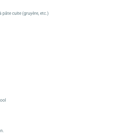
pâte cuite (gruyère, etc.)
cool
on.