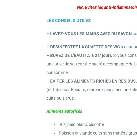
NB. Evitez les anti-inflammatoire
LES CONSEILS UTILES
– LAVEZ-VOUS LES MAINS AVEC DU SAVON
so
– DESINFECTEZ LA CUVETTE DES WC
à chaqu
– BUVEZ DE L’EAU (1.5 à 2 l/ jour).
Si vous cons
une prise de sel (ex : thé sucré accompagné de bi
consommé
– EVITER LES ALIMENTS RICHES EN RESIDUS,
(cf.tableau). Ensuite, reprenez peu à peu une a
cuits puis crus.
Aliments autorisés
Riz, pain blanc, biscotte
Poisson et viande cuits sans matière gra