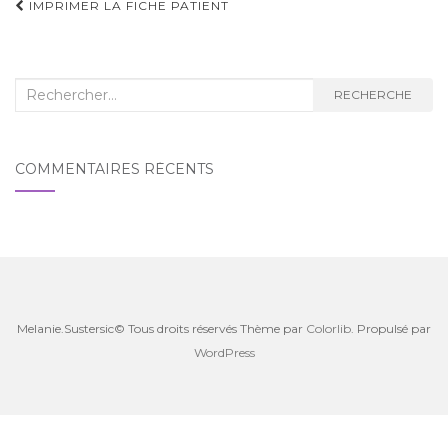
Navigation
IMPRIMER LA FICHE PATIENT
d'article
Recherche
RECHERCHE
:
COMMENTAIRES RÉCENTS
Melanie.Sustersic© Tous droits réservés Thème par
Colorlib
. Propulsé par
WordPress