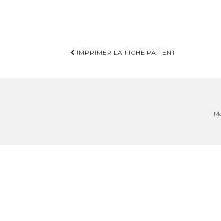
Navigation
IMPRIMER LA FICHE PATIENT
d'article
Me