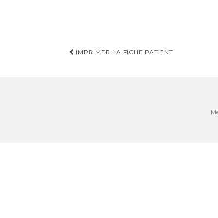
Navigation
IMPRIMER LA FICHE PATIENT
d'article
Me