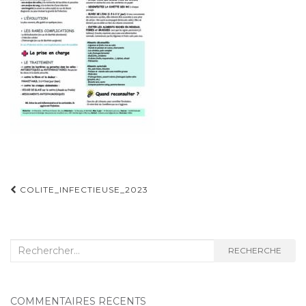
Navigation
COLITE_INFECTIEUSE_2023
d'article
Recherche
RECHERCHE
:
COMMENTAIRES RÉCENTS